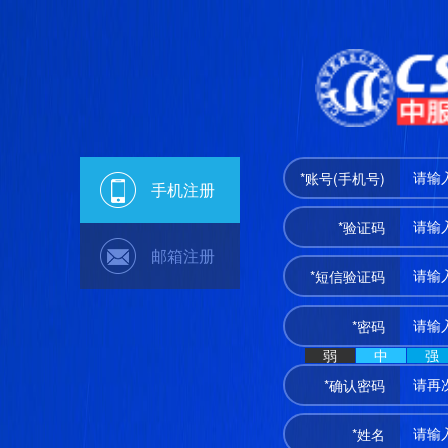
*账号(手机号)
手机注册
*验证码
邮箱注册
*短信验证码
*密码
弱
中
强
*确认密码
*姓名