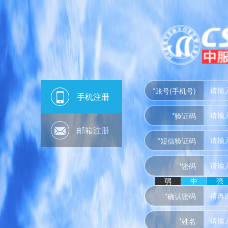
*账号(手机号)
手机注册
*验证码
邮箱注册
*短信验证码
*密码
弱
中
强
*确认密码
*姓名