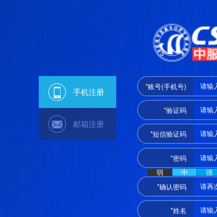
*账号(手机号)
手机注册
*验证码
邮箱注册
*短信验证码
*密码
弱
中
强
*确认密码
*姓名